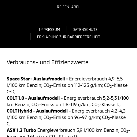
REIFENLABEL
IMPRESSUM
DATENSCHUTZ
ERKLÄRUNG ZUR BARRIEREFREIHEIT
Verbrauchs- und Effizienzwerte
Space Star - Auslaufmodell -
Energieverbrauch 4,9-5,5
l/100 km Benzin; CO
-Emission 112-125 g/km; CO
-Klasse
2
2
C-D;
COLT 1.0 - Auslaufmodell -
Energieverbrauch 5,2-5,3 l/100
km Benzin; CO
-Emission 118-119 g/km; CO
-Klasse D;
2
2
COLT Hybrid - Auslaufmodell -
Energieverbrauch 4,2-4,3
l/100 km Benzin; CO
-Emission 96-97 g/km; CO
-Klasse
2
2
C;
ASX 1.2 Turbo
Energieverbrauch 5,9 l/100 km Benzin; CO
-
2
Emission 133 g/km; CO
-Klasse D;