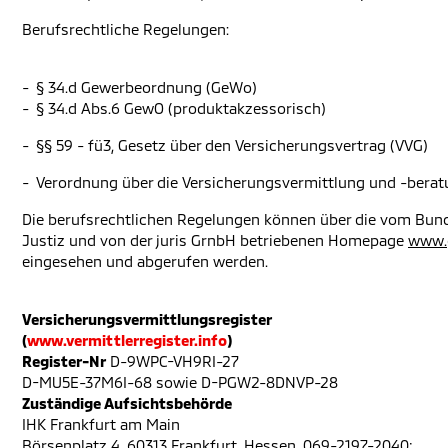
Berufsrechtliche Regelungen:
- § 34.d Gewerbeordnung (GeWo)
- § 34.d Abs.6 GewO (produktakzessorisch)
- §§ 59 - fü3, Gesetz über den Versicherungsvertrag (VVG)
- Verordnung über die Versicherungsvermittlung und -bera
Die berufsrechtlichen Regelungen können über die vom Bun
Justiz und von der juris GrnbH betriebenen Homepage
www.
eingesehen und abgerufen werden.
Versicherungsvermittlungsregister
(
www.vermittlerregister.info
)
Register-Nr
D-9WPC-VH9RI-27
D-MU5E-37M6I-68 sowie D-PGW2-8DNVP-28
Zuständige Aufsichtsbehörde
IHK Frankfurt am Main
Börsenplatz 4, 60313 Frankfurt, Hessen, 069-2197-2040;