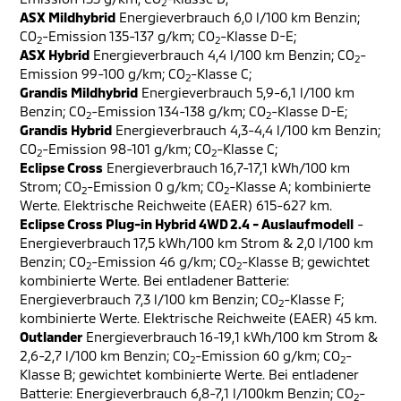
2
ASX Mildhybrid
Energieverbrauch 6,0 l/100 km Benzin;
CO
-Emission 135-137 g/km; CO
-Klasse D-E;
2
2
ASX Hybrid
Energieverbrauch 4,4 l/100 km Benzin; CO
-
2
Emission 99-100 g/km; CO
-Klasse C;
2
Grandis Mildhybrid
Energieverbrauch 5,9-6,1 l/100 km
Benzin; CO
-Emission 134-138 g/km; CO
-Klasse D-E;
2
2
Grandis Hybrid
Energieverbrauch 4,3-4,4 l/100 km Benzin;
CO
-Emission 98-101 g/km; CO
-Klasse C;
2
2
Eclipse Cross
Energieverbrauch 16,7-17,1 kWh/100 km
Strom; CO
-Emission 0 g/km; CO
-Klasse A; kombinierte
2
2
Werte. Elektrische Reichweite (EAER) 615-627 km.
Eclipse Cross Plug-in Hybrid 4WD 2.4 - Auslaufmodell
-
Energieverbrauch 17,5 kWh/100 km Strom & 2,0 l/100 km
Benzin; CO
-Emission 46 g/km; CO
-Klasse B; gewichtet
2
2
kombinierte Werte. Bei entladener Batterie:
Energieverbrauch 7,3 l/100 km Benzin; CO
-Klasse F;
2
kombinierte Werte. Elektrische Reichweite (EAER) 45 km.
Outlander
Energieverbrauch 16-19,1 kWh/100 km Strom &
2,6-2,7 l/100 km Benzin; CO
-Emission 60 g/km; CO
-
2
2
Klasse B; gewichtet kombinierte Werte. Bei entladener
Batterie: Energieverbrauch 6,8-7,1 l/100km Benzin; CO
-
2