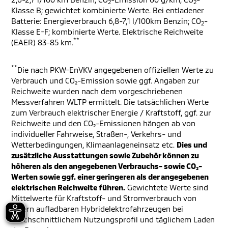
2
2
Klasse B; gewichtet kombinierte Werte. Bei entladener
Batterie: Energieverbrauch 6,8-7,1 l/100km Benzin; CO
-
2
Klasse E-F; kombinierte Werte. Elektrische Reichweite
**
(EAER) 83-85 km.
**
Die nach PKW-EnVKV angegebenen offiziellen Werte zu
Verbrauch und CO₂-Emission sowie ggf. Angaben zur
Reichweite wurden nach dem vorgeschriebenen
Messverfahren WLTP ermittelt. Die tatsächlichen Werte
zum Verbrauch elektrischer Energie / Kraftstoff, ggf. zur
Reichweite und den CO₂-Emissionen hängen ab von
individueller Fahrweise, Straßen-, Verkehrs- und
Wetterbedingungen, Klimaanlageneinsatz etc.
Dies und
zusätzliche Ausstattungen sowie Zubehör können zu
höheren als den angegebenen Verbrauchs- sowie CO₂-
Werten sowie ggf. einer geringeren als der angegebenen
elektrischen Reichweite führen.
Gewichtete Werte sind
Mittelwerte für Kraftstoff- und Stromverbrauch von
extern aufladbaren Hybridelektrofahrzeugen bei
durchschnittlichem Nutzungsprofil und täglichem Laden