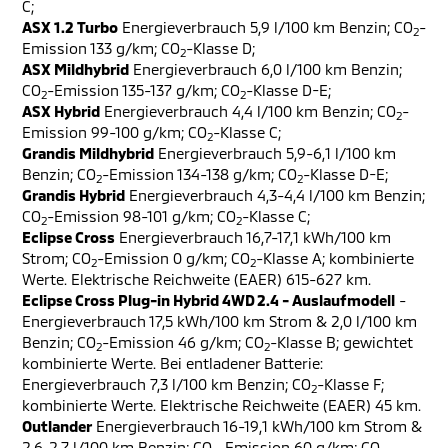
C;
ASX 1.2 Turbo
Energieverbrauch 5,9 l/100 km Benzin; CO
-
2
Emission 133 g/km; CO
-Klasse D;
2
ASX Mildhybrid
Energieverbrauch 6,0 l/100 km Benzin;
CO
-Emission 135-137 g/km; CO
-Klasse D-E;
2
2
ASX Hybrid
Energieverbrauch 4,4 l/100 km Benzin; CO
-
2
Emission 99-100 g/km; CO
-Klasse C;
2
Grandis Mildhybrid
Energieverbrauch 5,9-6,1 l/100 km
Benzin; CO
-Emission 134-138 g/km; CO
-Klasse D-E;
2
2
Grandis Hybrid
Energieverbrauch 4,3-4,4 l/100 km Benzin;
CO
-Emission 98-101 g/km; CO
-Klasse C;
2
2
Eclipse Cross
Energieverbrauch 16,7-17,1 kWh/100 km
Strom; CO
-Emission 0 g/km; CO
-Klasse A; kombinierte
2
2
Werte. Elektrische Reichweite (EAER) 615-627 km.
Eclipse Cross Plug-in Hybrid 4WD 2.4 - Auslaufmodell
-
Energieverbrauch 17,5 kWh/100 km Strom & 2,0 l/100 km
Benzin; CO
-Emission 46 g/km; CO
-Klasse B; gewichtet
2
2
kombinierte Werte. Bei entladener Batterie:
Energieverbrauch 7,3 l/100 km Benzin; CO
-Klasse F;
2
kombinierte Werte. Elektrische Reichweite (EAER) 45 km.
Outlander
Energieverbrauch 16-19,1 kWh/100 km Strom &
2,6-2,7 l/100 km Benzin; CO
-Emission 60 g/km; CO
-