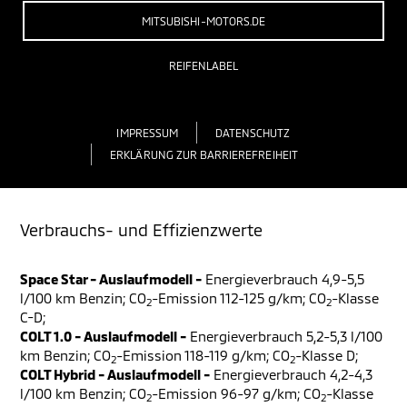
MITSUBISHI-MOTORS.DE
REIFENLABEL
IMPRESSUM
DATENSCHUTZ
ERKLÄRUNG ZUR BARRIEREFREIHEIT
Verbrauchs- und Effizienzwerte
Space Star - Auslaufmodell -
Energieverbrauch 4,9-5,5
l/100 km Benzin; CO
-Emission 112-125 g/km; CO
-Klasse
2
2
C-D;
COLT 1.0 - Auslaufmodell -
Energieverbrauch 5,2-5,3 l/100
km Benzin; CO
-Emission 118-119 g/km; CO
-Klasse D;
2
2
COLT Hybrid - Auslaufmodell -
Energieverbrauch 4,2-4,3
l/100 km Benzin; CO
-Emission 96-97 g/km; CO
-Klasse
2
2